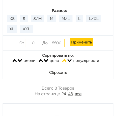
Размер:
XS
S
S/M
M
M/L
L
L/XL
XL
XXL
От
До
Сортировать по:
имени
цене
популярности
Сбросить
Всего 8 Товаров
На странице
24
48
все