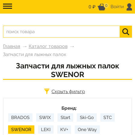
0
0 ₽
Войти
Главная
Каталог товаров
Запчасти для лыжных палок
Запчасти для лыжных палок
SWENOR
Скрыть фильтр
Бренд:
BRADOS
SWIX
Start
Ski-Go
STC
SWENOR
LEKI
KV+
One Way